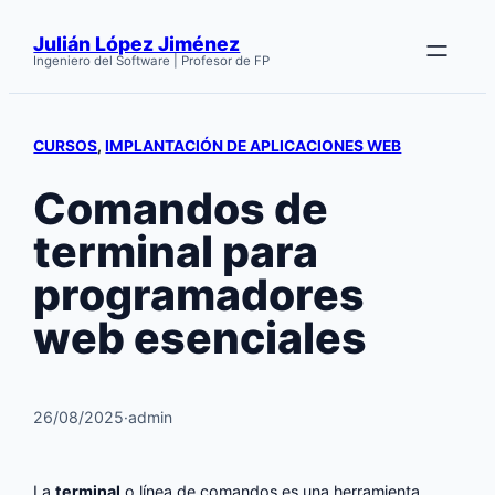
Saltar
Julián López Jiménez
al
Ingeniero del Software | Profesor de FP
contenido
CURSOS
, 
IMPLANTACIÓN DE APLICACIONES WEB
Comandos de
terminal para
programadores
web esenciales
26/08/2025
·
admin
La
terminal
o línea de comandos es una herramienta