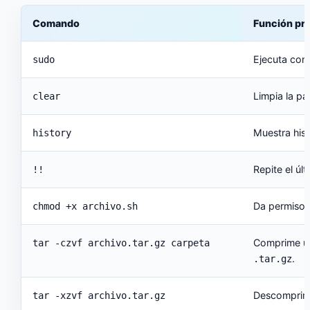
Comando
Función pri
Ejecuta com
sudo
Limpia la pan
clear
Muestra his
history
Repite el ú
!!
Da permisos 
chmod +x archivo.sh
Comprime un
tar -czvf archivo.tar.gz carpeta
.
.tar.gz
Descomprim
tar -xzvf archivo.tar.gz