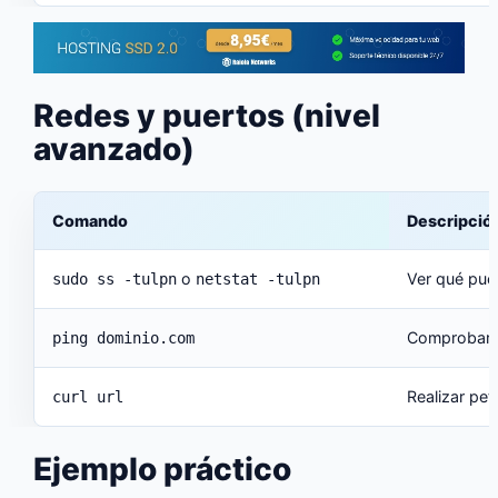
Redes y puertos (nivel
avanzado)
Comando
Descripció
o
Ver qué pue
sudo ss -tulpn
netstat -tulpn
Comprobar s
ping dominio.com
Realizar pet
curl url
Ejemplo práctico