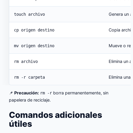
Genera un a
touch archivo
Copia archiv
cp origen destino
Mueve o ren
mv origen destino
Elimina un a
rm archivo
Elimina una 
rm -r carpeta
📌
Precaución:
borra permanentemente, sin
rm -r
papelera de reciclaje.
Comandos adicionales
útiles