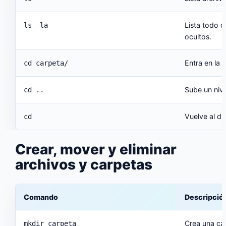
Lista todo 
ls -la
ocultos.
Entra en la 
cd carpeta/
Sube un nive
cd ..
Vuelve al di
cd
Crear, mover y eliminar
archivos y carpetas
Comando
Descripció
Crea una ca
mkdir carpeta