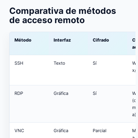
Comparativa de métodos
de acceso remoto
Método
Interfaz
Cifrado
Co
ad
SSH
Texto
Sí
Wi
x/
RDP
Gráfica
Sí
Wi
(cl
mu
a)
VNC
Gráfica
Parcial
Mu
a