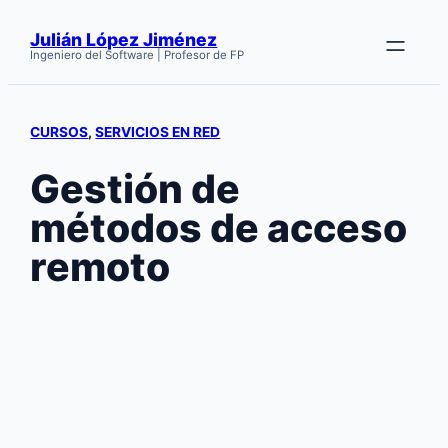
Saltar
Julián López Jiménez
al
Ingeniero del Software | Profesor de FP
contenido
CURSOS
, 
SERVICIOS EN RED
Gestión de
métodos de acceso
remoto