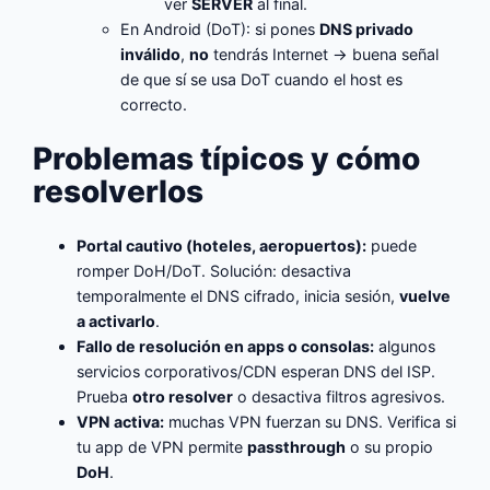
ver
SERVER
al final.
En Android (DoT): si pones
DNS privado
inválido
,
no
tendrás Internet → buena señal
de que sí se usa DoT cuando el host es
correcto.
Problemas típicos y cómo
resolverlos
Portal cautivo (hoteles, aeropuertos):
puede
romper DoH/DoT. Solución: desactiva
temporalmente el DNS cifrado, inicia sesión,
vuelve
a activarlo
.
Fallo de resolución en apps o consolas:
algunos
servicios corporativos/CDN esperan DNS del ISP.
Prueba
otro resolver
o desactiva filtros agresivos.
VPN activa:
muchas VPN fuerzan su DNS. Verifica si
tu app de VPN permite
passthrough
o su propio
DoH
.