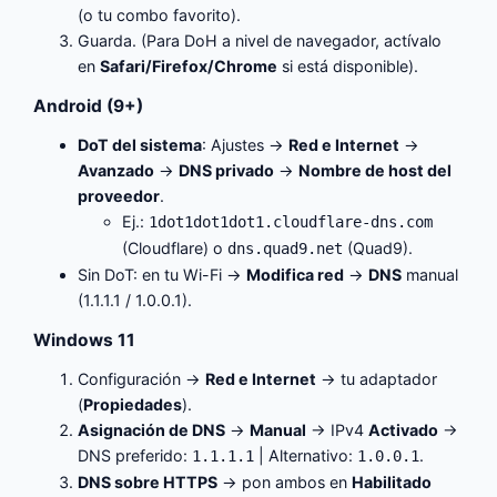
(o tu combo favorito).
Guarda. (Para DoH a nivel de navegador, actívalo
en
Safari/Firefox/Chrome
si está disponible).
Android (9+)
DoT del sistema
: Ajustes →
Red e Internet
→
Avanzado
→
DNS privado
→
Nombre de host del
proveedor
.
Ej.:
1dot1dot1dot1.cloudflare-dns.com
(Cloudflare) o
(Quad9).
dns.quad9.net
Sin DoT: en tu Wi-Fi →
Modifica red
→
DNS
manual
(1.1.1.1 / 1.0.0.1).
Windows 11
Configuración →
Red e Internet
→ tu adaptador
(
Propiedades
).
Asignación de DNS
→
Manual
→ IPv4
Activado
→
DNS preferido:
| Alternativo:
.
1.1.1.1
1.0.0.1
DNS sobre HTTPS
→ pon ambos en
Habilitado