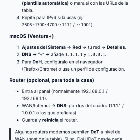
(plantilla automática)
o manual con las URLs de la
tabla.
Repite para IPv6 si la usas (ej.:
/
).
2606:4700:4700::1111
::1001
macOS (Ventura+)
Ajustes del Sistema
→
Red
→ tu red →
Detalles
.
DNS
→ “+” → añade
y
.
1.1.1.1
1.0.0.1
Para
DoH
, configúralo en el navegador
(Firefox/Chrome) o usa un perfil de configuración.
Router (opcional, para toda la casa)
Entra al panel (normalmente 192.168.0.1 /
192.168.1.1).
WAN/Internet →
DNS
: pon los del cuadro (1.1.1.1 /
1.0.0.1 o los que prefieras).
Guarda y
reinicia
el router.
Algunos routers modernos permiten
DoT
a nivel de
WAN (host de la tabla). Si no, DoH/DoT desde cada