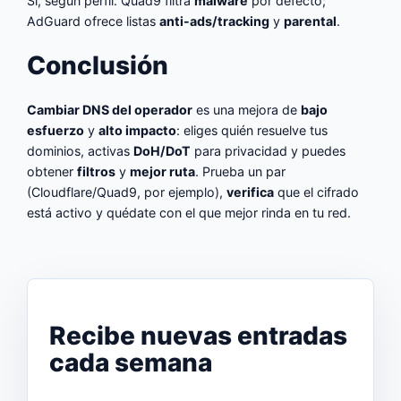
Sí, según perfil. Quad9 filtra
malware
por defecto;
AdGuard ofrece listas
anti-ads/tracking
y
parental
.
Conclusión
Cambiar DNS del operador
es una mejora de
bajo
esfuerzo
y
alto impacto
: eliges quién resuelve tus
dominios, activas
DoH/DoT
para privacidad y puedes
obtener
filtros
y
mejor ruta
. Prueba un par
(Cloudflare/Quad9, por ejemplo),
verifica
que el cifrado
está activo y quédate con el que mejor rinda en tu red.
Recibe nuevas entradas
cada semana