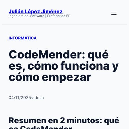
Saltar
Julián López Jiménez
al
Ingeniero del Software | Profesor de FP
contenido
INFORMÁTICA
CodeMender: qué
es, cómo funciona y
cómo empezar
04/11/2025
·
admin
Resumen en 2 minutos: qué
es CodeMender