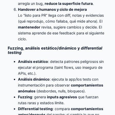
arregla un bug,
reduce la superficie futura
.
Handover a humanos y ciclo de mejora
Lo “listo para PR” llega con diff, notas y evidencias
(qué reprodujo, cómo fallaba, qué mide ahora). El
mantenedor
revisa, sugiere cambios y decide. El
sistema aprende de ese feedback para el siguiente
ciclo.
Fuzzing, análisis estático/dinámico y
differential
testing
Análisis estático
: detecta patrones peligrosos sin
ejecutar el programa (taint flows, uso inseguro de
APIs, etc.).
Análisis dinámico
: ejecuta la app/los tests con
instrumentación para observar
comportamientos
anómalos
(desbordes, nulls, bloqueos).
Fuzzing
: genera
inputs agresivos
que fuerzan
rutas raras y estados límite.
Differential testing
: compara
comportamientos
antes/después
del parche; si cambia lo que no