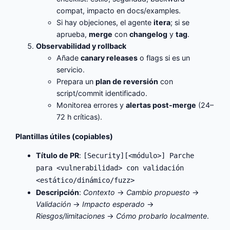
compat, impacto en docs/examples.
Si hay objeciones, el agente
itera
; si se
aprueba,
merge
con
changelog
y
tag
.
Observabilidad y rollback
Añade
canary releases
o flags si es un
servicio.
Prepara un
plan de reversión
con
script/commit identificado.
Monitorea errores y
alertas post-merge
(24–
72 h críticas).
Plantillas útiles (copiables)
Título de PR
:
[Security][<módulo>] Parche
para <vulnerabilidad> con validación
<estático/dinámico/fuzz>
Descripción
:
Contexto
→
Cambio propuesto
→
Validación
→
Impacto esperado
→
Riesgos/limitaciones
→
Cómo probarlo localmente
.