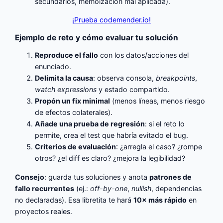
secundarios, memoización mal aplicada).
¡Prueba codemender.io!
Ejemplo de reto y cómo evaluar tu solución
Reproduce el fallo
con los datos/acciones del
enunciado.
Delimita la causa
: observa consola,
breakpoints
,
watch expressions
y estado compartido.
Propón un fix minimal
(menos líneas, menos riesgo
de efectos colaterales).
Añade una prueba de regresión
: si el reto lo
permite, crea el test que habría evitado el bug.
Criterios de evaluación
: ¿arregla el caso? ¿rompe
otros? ¿el diff es claro? ¿mejora la legibilidad?
Consejo
: guarda tus soluciones y anota
patrones de
fallo recurrentes
(ej.:
off-by-one
,
nullish
, dependencias
no declaradas). Esa libretita te hará
10× más rápido
en
proyectos reales.