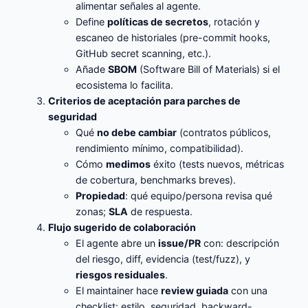
alimentar señales al agente.
Define
políticas de secretos
, rotación y
escaneo de historiales (pre-commit hooks,
GitHub secret scanning, etc.).
Añade
SBOM
(Software Bill of Materials) si el
ecosistema lo facilita.
Criterios de aceptación para parches de
seguridad
Qué
no debe cambiar
(contratos públicos,
rendimiento mínimo, compatibilidad).
Cómo
medimos
éxito (tests nuevos, métricas
de cobertura, benchmarks breves).
Propiedad
: qué equipo/persona revisa qué
zonas;
SLA
de respuesta.
Flujo sugerido de colaboración
El agente abre un
issue/PR
con: descripción
del riesgo, diff, evidencia (test/fuzz), y
riesgos residuales
.
El maintainer hace
review guiada
con una
checklist: estilo, seguridad, backward-