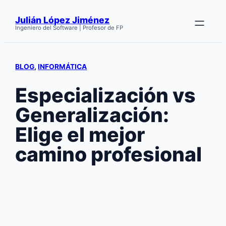
Saltar
Julián López Jiménez
al
Ingeniero del Software | Profesor de FP
contenido
BLOG
, 
INFORMÁTICA
Especialización vs
Generalización:
Elige el mejor
camino profesional