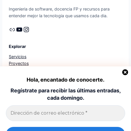
Ingenieria de software, docencia FP y recursos para
entender mejor la tecnologia que usamos cada dia.
Enlace
YouTube
Instagram
Explorar
Servicios
Proyectos
Trayectoria
Diagnostico
Hola, encantado de conocerte.
Libros
Regístrate para recibir las últimas entradas,
Mis Apps
cada domingo.
Legal
Politica de privacidad
Aviso legal
Politica de cookies
Contacto