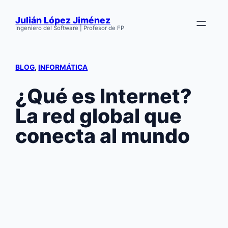
Saltar
Julián López Jiménez
al
Ingeniero del Software | Profesor de FP
contenido
BLOG
, 
INFORMÁTICA
¿Qué es Internet?
La red global que
conecta al mundo