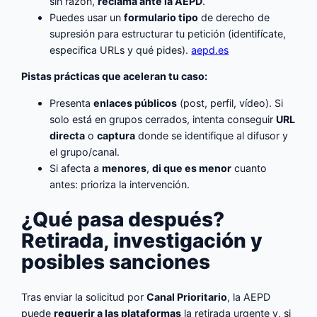
sin razón,
reclama ante la AEPD
.
Puedes usar un
formulario tipo
de derecho de
supresión para estructurar tu petición (identifícate,
especifica URLs y qué pides).
aepd.es
Pistas prácticas que aceleran tu caso:
Presenta
enlaces públicos
(post, perfil, vídeo). Si
solo está en grupos cerrados, intenta conseguir
URL
directa
o
captura
donde se identifique al difusor y
el grupo/canal.
Si afecta a
menores
,
di que es menor
cuanto
antes: prioriza la intervención.
¿Qué pasa después?
Retirada, investigación y
posibles sanciones
Tras enviar la solicitud por
Canal Prioritario
, la AEPD
puede
requerir a las plataformas
la retirada urgente y, si