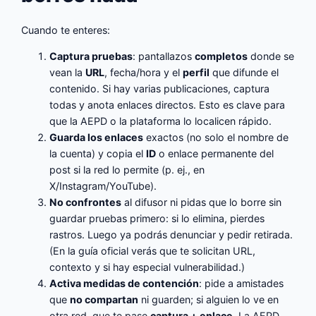
Cuando te enteres:
Captura pruebas
: pantallazos
completos
donde se
vean la
URL
, fecha/hora y el
perfil
que difunde el
contenido. Si hay varias publicaciones, captura
todas y anota enlaces directos. Esto es clave para
que la AEPD o la plataforma lo localicen rápido.
Guarda los enlaces
exactos (no solo el nombre de
la cuenta) y copia el
ID
o enlace permanente del
post si la red lo permite (p. ej., en
X/Instagram/YouTube).
No confrontes
al difusor ni pidas que lo borre sin
guardar pruebas primero: si lo elimina, pierdes
rastros. Luego ya podrás denunciar y pedir retirada.
(En la guía oficial verás que te solicitan URL,
contexto y si hay especial vulnerabilidad.)
Activa medidas de contención
: pide a amistades
que
no compartan
ni guarden; si alguien lo ve en
otra red, que te pase
captura + enlace
. La AEPD