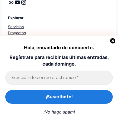
Enlace
YouTube
Instagram
Explorar
Servicios
Proyectos
Trayectoria
Diagnostico
Hola, encantado de conocerte.
Libros
Regístrate para recibir las últimas entradas,
Mis Apps
cada domingo.
Legal
Politica de privacidad
Aviso legal
Politica de cookies
Contacto
© Julian Lopez Jimenez
Tema Julian Tech Pro.
¡No hago spam!