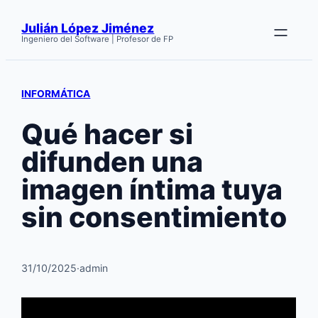
Saltar
Julián López Jiménez
al
Ingeniero del Software | Profesor de FP
contenido
INFORMÁTICA
Qué hacer si
difunden una
imagen íntima tuya
sin consentimiento
31/10/2025
·
admin