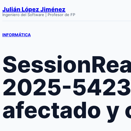
Saltar
Julián López Jiménez
al
Ingeniero del Software | Profesor de FP
contenido
INFORMÁTICA
SessionRea
2025-54236
afectado y