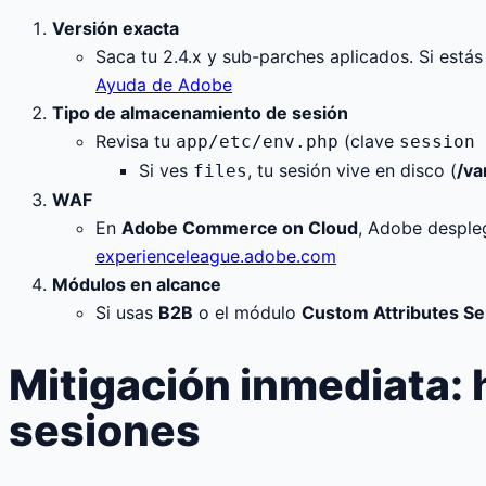
Versión exacta
Saca tu 2.4.x y sub-parches aplicados. Si estás
Ayuda de Adobe
Tipo de almacenamiento de sesión
Revisa tu
(clave
app/etc/env.php
session 
Si ves
, tu sesión vive en disco (
/va
files
WAF
En
Adobe Commerce on Cloud
, Adobe despl
experienceleague.adobe.com
Módulos en alcance
Si usas
B2B
o el módulo
Custom Attributes Ser
Mitigación inmediata:
sesiones