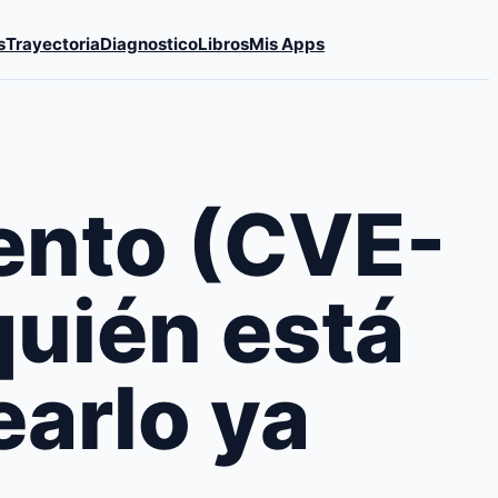
s
Trayectoria
Diagnostico
Libros
Mis Apps
ento (CVE-
quién está
arlo ya