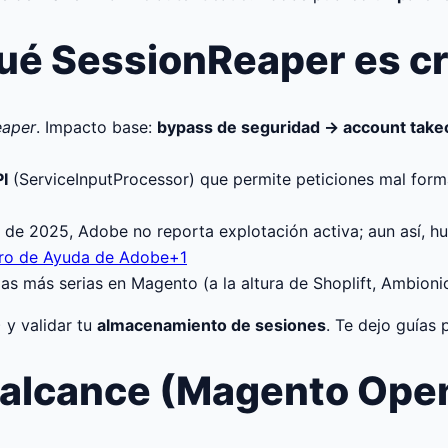
ué SessionReaper es crí
eaper
. Impacto base:
bypass de seguridad → account take
I
(ServiceInputProcessor) que permite peticiones mal form
 de 2025, Adobe no reporta explotación activa; aun así, 
ro de Ayuda de Adobe+1
 las más serias en Magento (a la altura de Shoplift, Ambion
 y validar tu
almacenamiento de sesiones
. Te dejo guías
 alcance (Magento Ope