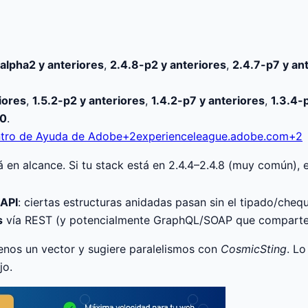
alpha2 y anteriores
,
2.4.8-p2 y anteriores
,
2.4.7-p7 y an
iores
,
1.5.2-p2 y anteriores
,
1.4.2-p7 y anteriores
,
1.3.4-
.0
.
tro de Ayuda de Adobe+2experienceleague.adobe.com+2
 en alcance. Si tu stack está en 2.4.4–2.4.8 (muy común), 
API
: ciertas estructuras anidadas pasan sin el tipado/che
s
vía REST (y potencialmente GraphQL/SOAP que comparten
nos un vector y sugiere paralelismos con
CosmicSting
. Lo
jo.