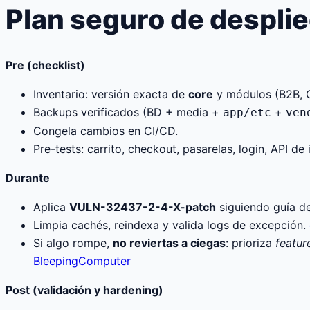
Plan seguro de desplie
Pre (checklist)
Inventario: versión exacta de
core
y módulos (B2B, C
Backups verificados (BD + media +
+
app/etc
ven
Congela cambios en CI/CD.
Pre-tests: carrito, checkout, pasarelas, login, API de
Durante
Aplica
VULN-32437-2-4-X-patch
siguiendo guía d
Limpia cachés, reindexa y valida logs de excepción.
Si algo rompe,
no reviertas a ciegas
: prioriza
featur
BleepingComputer
Post (validación y hardening)