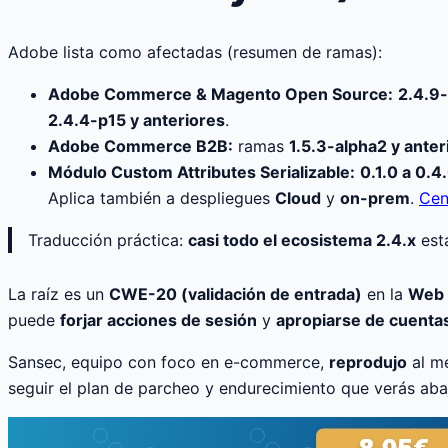
Adobe lista como afectadas (resumen de ramas):
Adobe Commerce & Magento Open Source:
2.4.9-
2.4.4-p15 y anteriores
.
Adobe Commerce B2B:
ramas
1.5.3-alpha2 y anter
Módulo Custom Attributes Serializable:
0.1.0 a 0.4
Aplica también a despliegues
Cloud
y
on-prem
.
Cen
Traducción práctica:
casi todo el ecosistema 2.4.x
está
La raíz es un
CWE-20 (validación de entrada)
en la
Web 
puede
forjar acciones de sesión
y
apropiarse de cuenta
Sansec, equipo con foco en e-commerce,
reprodujo
al me
seguir el plan de parcheo y endurecimiento que verás aba