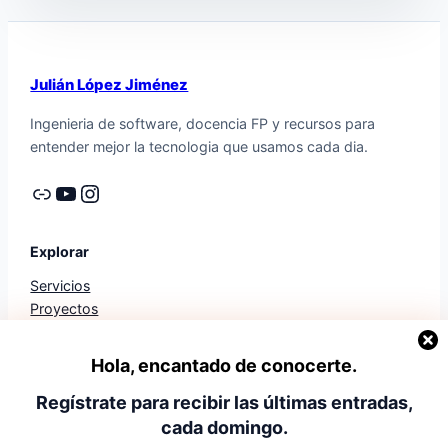
Julián López Jiménez
Ingenieria de software, docencia FP y recursos para
entender mejor la tecnologia que usamos cada dia.
Enlace
YouTube
Instagram
Explorar
Servicios
Proyectos
Trayectoria
Diagnostico
Hola, encantado de conocerte.
Libros
Mis Apps
Regístrate para recibir las últimas entradas,
cada domingo.
Legal