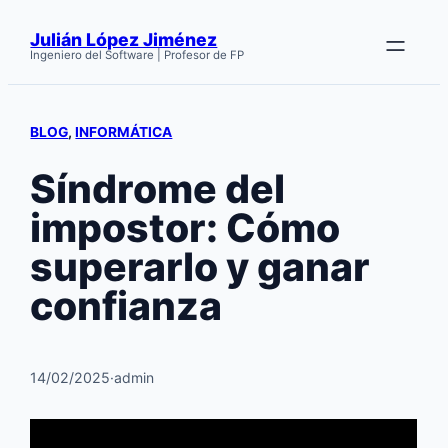
Saltar
Julián López Jiménez
al
Ingeniero del Software | Profesor de FP
contenido
BLOG
, 
INFORMÁTICA
Síndrome del
impostor: Cómo
superarlo y ganar
confianza
14/02/2025
·
admin