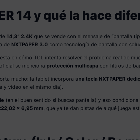
R 14 y qué la hace dife
 de
14,3” 2.4K
que se vende con el mensaje de “pantalla ti
la de
NXTPAPER 3.0
como tecnología de pantalla con soluc
, está en cómo TCL intenta resolver el problema real de mu
oficial se menciona
protección multicapa
con filtros de baj
orta mucho: la tablet incorpora
una tecla NXTPAPER dedi
a y vídeo en el mismo día).
de
(en el buen sentido si buscas pantalla) y eso condiciona
222,02 × 6,95 mm
, que ya te dan pistas de a qué juega est
¡LA QUIERO!