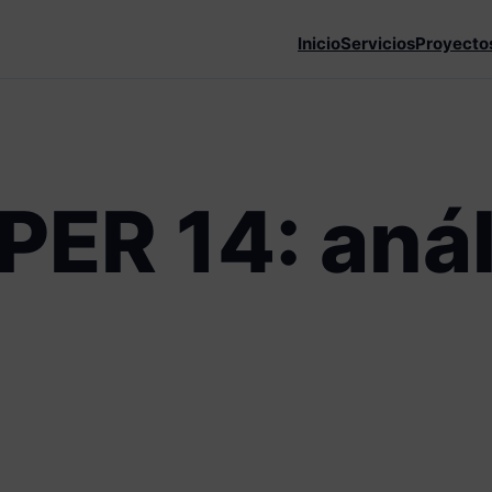
Inicio
Servicios
Proyecto
R 14: análi