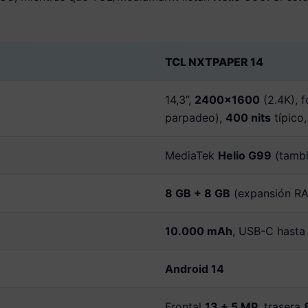
TCL NXTPAPER 14
14,3”,
2400×1600
(2.4K), 
parpadeo),
400 nits
típico
MediaTek
Helio G99
(tambi
8 GB + 8 GB
(expansión R
10.000 mAh
, USB-C hast
Android 14
Frontal
13 + 5 MP
, trasera