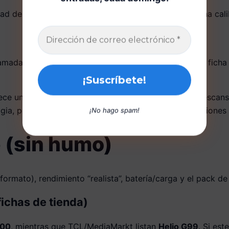
dad del modo lectura, pero sigues viendo color con una cal
madas, pero con una paleta “eye-friendly”. La propia ficha
rece un
Eye care assistant
(recordatorios/tips para descansa
gia, pero suma puntos si eres de los que se pega sesiones 
¡No hago spam!
 (sin humo)
y formato), rendimiento “realista”, batería/carga y el pack 
fichas de tienda)
100
, mientras que TCL/MediaMarkt listan
Helio G99
. Si es