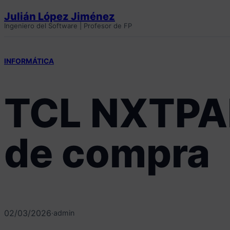
Saltar
Julián López Jiménez
al
Ingeniero del Software | Profesor de FP
contenido
INFORMÁTICA
TCL NXTPAPE
de compra
02/03/2026
·
admin