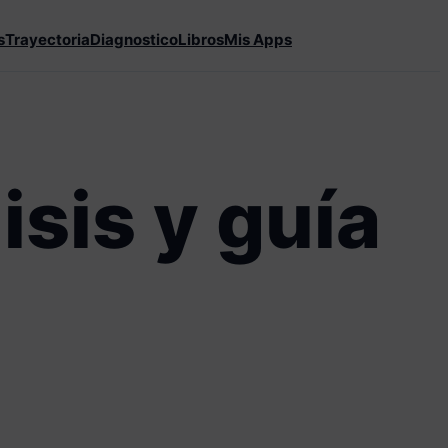
s
Trayectoria
Diagnostico
Libros
Mis Apps
sis y guía