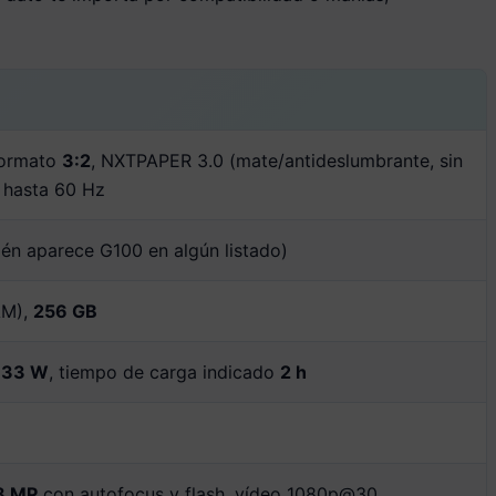
formato
3:2
, NXTPAPER 3.0 (mate/antideslumbrante, sin
, hasta 60 Hz
én aparece G100 en algún listado)
AM),
256 GB
a
33 W
, tiempo de carga indicado
2 h
8 MP
con autofocus y flash, vídeo 1080p@30