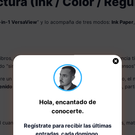
tura (Ink / Color / Regu
-in-1 VersaView
” y lo acompaña de tres modos:
Ink Paper
ibros, apuntes), el modo Ink Paper busca una experiencia t
o “similar a e-reader” para “documentos y libros extensos”
e abre un PDF y se queda una hora subrayando/repasando, el 
enido sin zoom
(especialmente útil en PDFs, hojas A4, parti
Hola, encantado de
conocerte.
l cuando el contenido
necesita color
: cómics, revistas, ma
Regístrate para recibir las últimas
entradas, cada domingo.