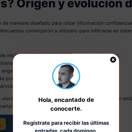
s? Origen y evolución 
po de malware diseñado para robar información confidencial
lincuentes comenzaron a utilizarlo para infiltrarse en siste
de inicio de sesión en bancos y plataformas de pago.
obtener contraseñas.
engañar a los usuarios y robar datos.
do por software de seguridad.
servidor de comando y control (C2).
s electrónicos maliciosos y descargas fraudulentas. Sin em
Hola, encantado de
 variantes aún más peligrosas.
conocerte.
Regístrate para recibir las últimas
entradas, cada domingo.