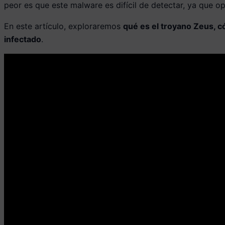
peor es que este malware es difícil de detectar, ya que o
En este artículo, exploraremos
qué es el troyano Zeus, c
infectado
.