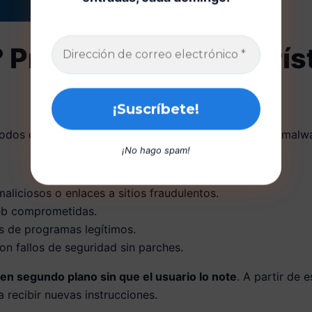
Principales caracterís
odos diseñados para engañar al usuario y ejecutar el malwa
¡No hago spam!
aliciosos o enlaces a sitios fraudulentos.
eb comprometidas.
s de programas legítimos.
n fallos de seguridad sin parches.
 en segundo plano sin que el usuario lo note
. A partir de
 recibir nuevas instrucciones.