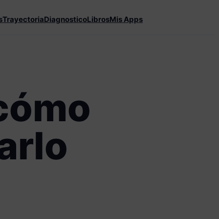
s
Trayectoria
Diagnostico
Libros
Mis Apps
 cómo
arlo