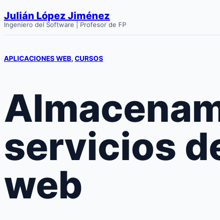
Saltar
Julián López Jiménez
al
Ingeniero del Software | Profesor de FP
contenido
APLICACIONES WEB
, 
CURSOS
Almacenami
servicios d
web