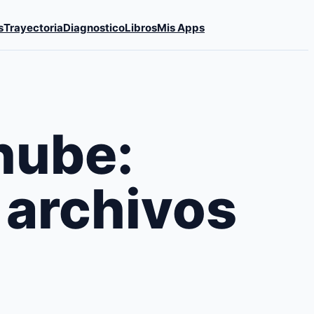
s
Trayectoria
Diagnostico
Libros
Mis Apps
nube:
 archivos