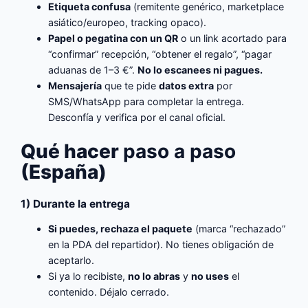
Etiqueta confusa
(remitente genérico, marketplace
asiático/europeo, tracking opaco).
Papel o pegatina con un QR
o un link acortado para
“confirmar” recepción, “obtener el regalo”, “pagar
aduanas de 1–3 €”.
No lo escanees ni pagues.
Mensajería
que te pide
datos extra
por
SMS/WhatsApp para completar la entrega.
Desconfía y verifica por el canal oficial.
Qué hacer
paso a paso
(España)
1) Durante la entrega
Si puedes, rechaza el paquete
(marca “rechazado”
en la PDA del repartidor). No tienes obligación de
aceptarlo.
Si ya lo recibiste,
no lo abras
y
no uses
el
contenido. Déjalo cerrado.