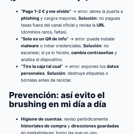
“Pago 1–2 € y me olvido”
→ error: abres la puerta a
phishing
y cargos mayores.
Solución
: no pagues
tasas fuera del canal oficial y revisa la
URL
(dominios raros, faltas).
“Solo es un QR de info”
→ error: puede instalar
malware
o robar credenciales.
Solución
: no
escanear; si ya lo hiciste,
cambia contraseñas
y
analiza el dispositivo.
“Tiro la caja tal cual”
→ error: expones tus
datos
personales
.
Solución
: destruye etiquetas o
bórralas antes de reciclar.
Prevención: así evito el
brushing en mi día a día
Higiene de cuentas
: reviso periódicamente
historiales de compra
y
direcciones guardadas
en marketplaces; borro las que no uso.