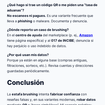
¿Qué hago si trae un código QR o me piden una “tasa de
aduanas”?
No escanees ni pagues.
Es una variante frecuente que
lleva a
phishing
o malware. Documenta y denuncia.
¿Dónde reporto un caso de brushing?
En el
centro de ayuda
del marketplace (p. ej.,
Amazon
tiene página específica) y al
017 de INCIBE
; denuncia si
hay perjuicio o uso indebido de datos.
¿Por qué usan mis datos?
Porque ya están en alguna base (compras antiguas,
filtraciones, sorteos, etc.). Revisa cuentas y direcciones
guardadas periódicamente.
Conclusión
La
estafa brushing
intenta
fabricar confianza
con
reseñas falsas y, en sus variantes modernas,
robar datos
mediante
QR
o “tasas simbólicas”. Mi consejo práctico: