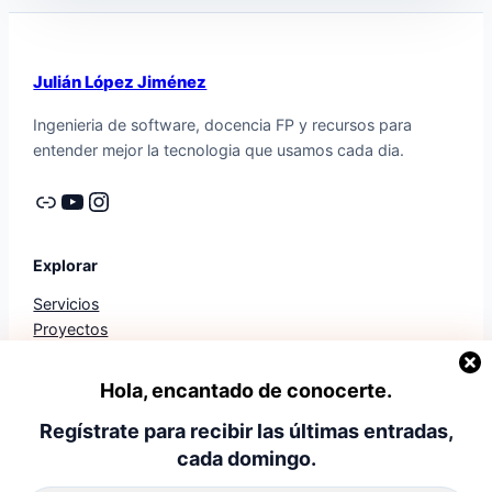
Julián López Jiménez
Ingenieria de software, docencia FP y recursos para
entender mejor la tecnologia que usamos cada dia.
Enlace
YouTube
Instagram
Explorar
Servicios
Proyectos
Trayectoria
Diagnostico
Hola, encantado de conocerte.
Libros
Regístrate para recibir las últimas entradas,
Mis Apps
cada domingo.
Legal