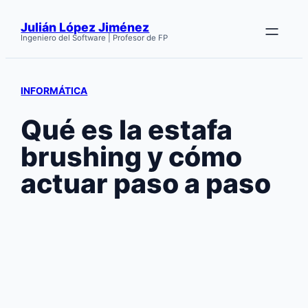
Saltar
Julián López Jiménez
al
Ingeniero del Software | Profesor de FP
contenido
INFORMÁTICA
Qué es la estafa
brushing y cómo
actuar paso a paso