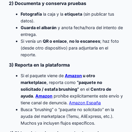
2) Documenta y conserva pruebas
Fotografía
la caja y la
etiqueta
(sin publicar tus
datos).
Guarda el albarán
y anota fecha/hora del intento de
entrega.
Si venía un
QR o enlace
,
no lo escanees
; haz foto
(desde otro dispositivo) para adjuntarla en el
reporte.
3) Reporta en la plataforma
Si el paquete viene de
Amazon
u otro
marketplace
, reporta como
“paquete no
solicitado / estafa brushing”
en el
Centro de
ayuda
.
Amazon
prohíbe explícitamente este envío y
tiene canal de denuncia.
Amazon España
Busca “brushing” o “paquete no solicitado” en la
ayuda del marketplace (Temu, AliExpress, etc.).
Muchos ya incluyen flujos específicos.